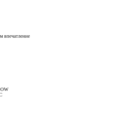
ем впечатление
SCOW
YC