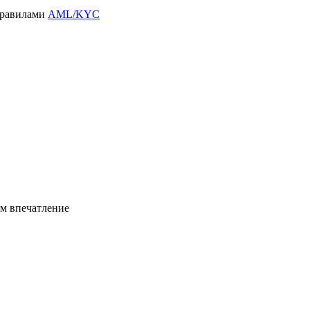
правилами
AML/KYC
ем впечатление