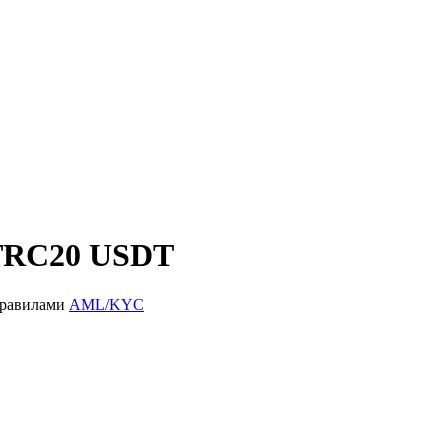
 TRC20 USDT
правилами
AML/KYC